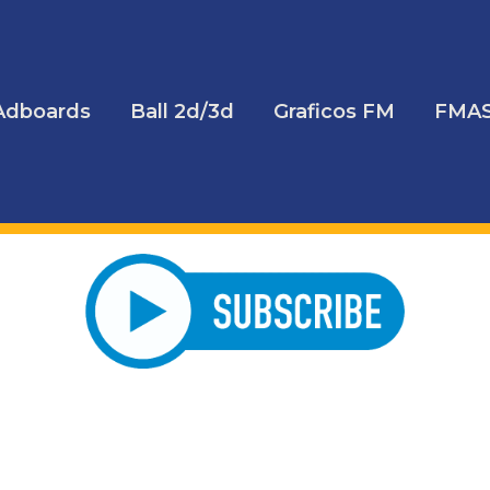
Adboards
Ball 2d/3d
Graficos FM
FMA
do y actualizaciones. Ingresa tu correo y recibirás un mail de c