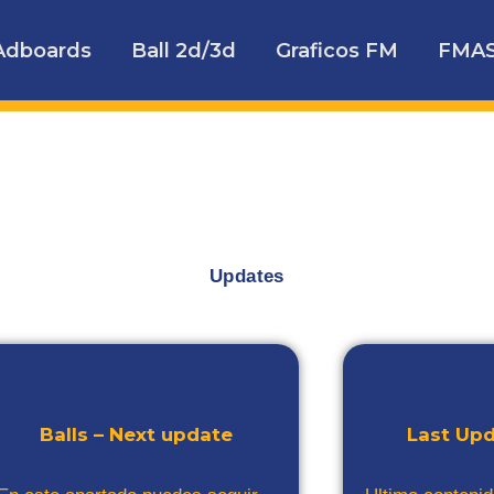
Adboards
Ball 2d/3d
Graficos FM
FMA
Updates
Balls – Next update
Last Up