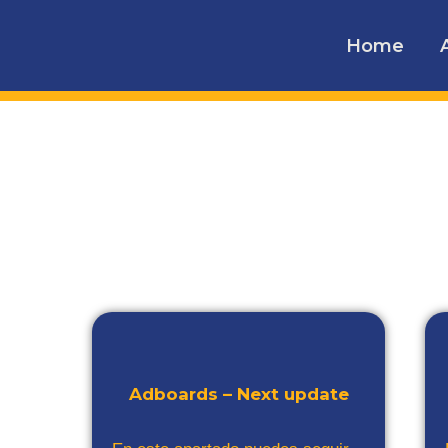
Ir
al
Home
contenido
Adboards – Next update