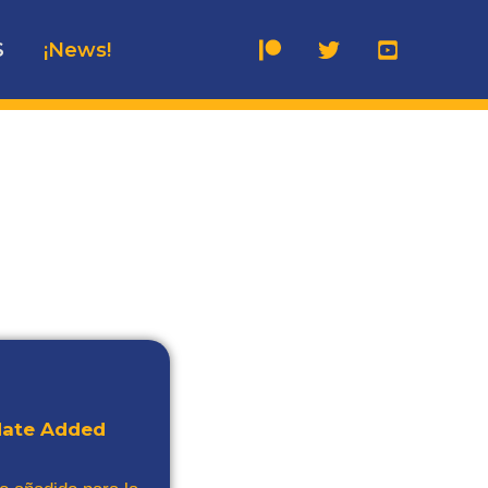
S
¡News!
date Added